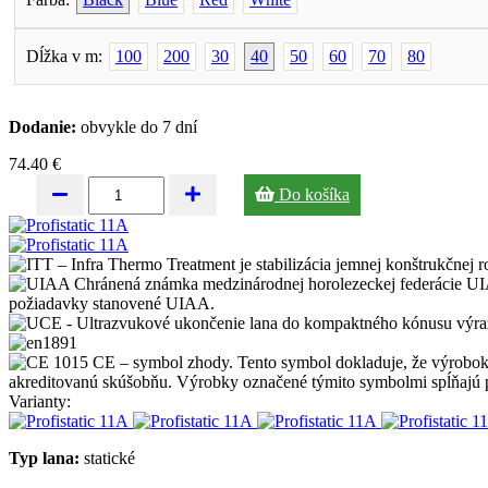
Dĺžka v m:
100
200
30
40
50
60
70
80
Dodanie:
obvykle do 7 dní
74.40 €
Do košíka
Varianty:
Typ lana:
statické