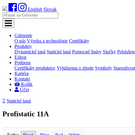
English
Slovak
Gilmonte
O nás
Výroba a technológie
Certifikáty
Produkty
Dynamické laná
Statické laná
Pomocné šnúry
Slučky
Príslušen
Eshop
Podpora
Certifikáty produktov
Vyhlásenia o zhode
Symboly
Staroslivos
Kariéra
Kontakt
Košík
Účet

Statické laná
Profistatic 11A
Farba:
Black
Blue
Red
White