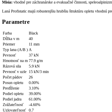
Misia:
vhodné pre záchranárske a evakuačné činnosti, speleoalpiniz
Laná Profistatic majú robustenjšiu hrubšiu štruktúru opletu vhodnú 
Parametre
Farba
Black
Dĺžka v m
40
Priemer
11 mm
Typ lana (A/B )
A
Pevnosť
37 kN
Hmotnosť na m
77.9 g/m
Rázová sila
5.9 kN
Pevnosť v uzle
15 kN/3 min
Počet pádov
26
Posun opletu
0.00%
Predĺženie
3.10%
Podiel opletu
39.00%
Podiel jadra
61.00%
Zrážateľnosť
-4.60%
Uzlovateľnosť
0.7